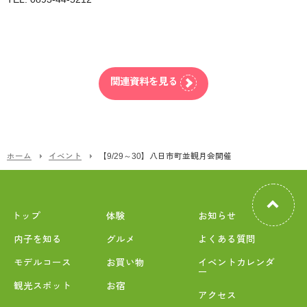
関連資料を見る
ホーム
イベント
【9/29～30】八日市町並観月会開催
トップ
体験
お知らせ
内子を知る
グルメ
よくある質問
モデルコース
お買い物
イベントカレンダ
ー
観光スポット
お宿
アクセス