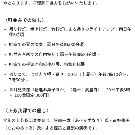
めとなります。ご理解ご協力をお願いいたします。
〈町並みでの催し〉
吊り行灯、置き行灯、竹行灯による通りのライトアップ：両日午
後6時頃～
町家での琴の演奏：両日午後6時30分頃～
町並み各所での自由投句：両日午後6時30分頃～
町家での手漉き和紙作品展、箔飾和紙展
通りにて、はぜとり唄・踊り：30日（土曜日）午後7時10分～、
7時50分～
お月見茶房（精進お菓子ほか）〈場所：
高昌寺
〉：29日午後6時
～ 100食限定 300円】
〈上芳我邸での催し〉
今年の上芳我邸演奏会は、阿部一成（あべかずなり）氏・直野朱美
（なおのあけみ）氏による篠笛と鍵盤の演奏です。