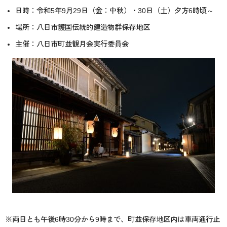
日時：令和5年9月29日（金：中秋）・30日（土）夕方6時頃～
場所：八日市護国伝統的建造物群保存地区
主催：八日市町並観月会実行委員会
※両日とも午後6時30分から9時まで、町並保存地区内は車両通行止