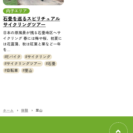
内子エリア
石畳を巡るスピリチュアル
サイクリングツアー
日本の原風景が残る石畳地区へサ
イクリング 春には梅や桜、初夏に
は花菖蒲、秋は紅葉と栗など一年
を...
Eバイク
サイクリング
サイクリングツアー
石畳
自転車
里山
ホーム
体験
里山