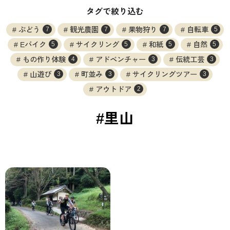
タグで絞り込む
ぶどう
観光農園
果物狩り
自転車
7
7
7
5
Eバイク
サイクリング
和紙
自然
5
5
5
5
もの作り体験
アドベンチャー
伝統工芸
4
3
3
山遊び
町並み
サイクリングツアー
3
3
3
アウトドア
2
#里山