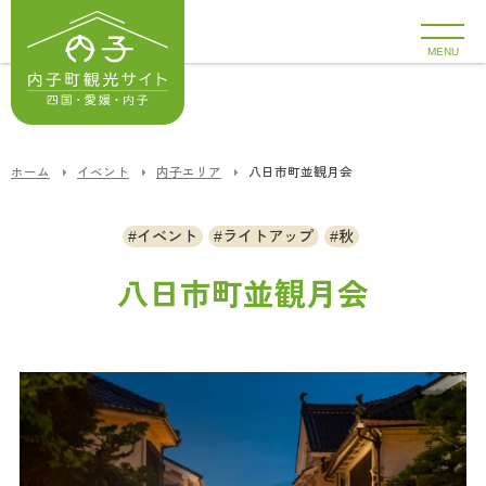
MENU
ホーム
イベント
内子エリア
八日市町並観月会
イベント
ライトアップ
秋
八日市町並観月会