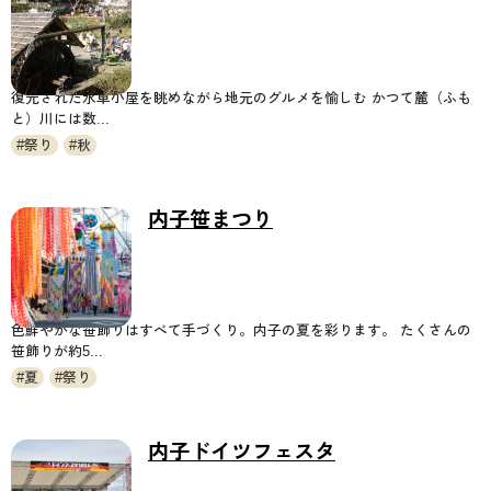
復元された水車小屋を眺めながら地元のグルメを愉しむ かつて麓（ふも
と）川には数...
祭り
秋
内子笹まつり
色鮮やかな笹飾りはすべて手づくり。内子の夏を彩ります。 たくさんの
笹飾りが約5...
夏
祭り
内子ドイツフェスタ