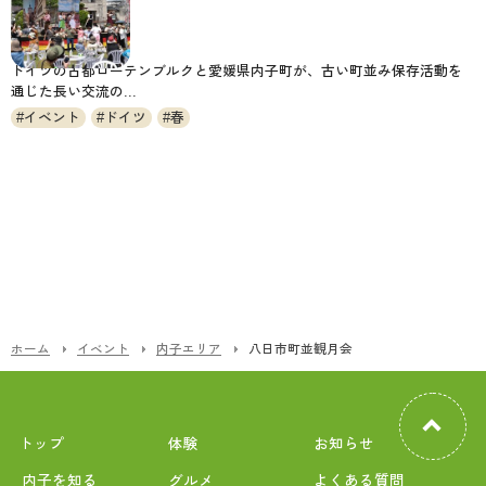
ドイツの古都ローテンブルクと愛媛県内子町が、古い町並み保存活動を
通じた長い交流の...
イベント
ドイツ
春
ホーム
イベント
内子エリア
八日市町並観月会
トップ
体験
お知らせ
内子を知る
グルメ
よくある質問