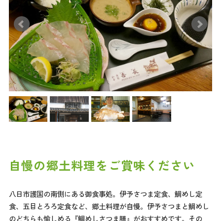
自慢の郷土料理をご賞味ください
八日市護国の南側にある御食事処。伊予さつま定食、鯛めし定
食、五目とろろ定食など、郷土料理が自慢。伊予さつまと鯛めし
のどちらも愉しめる『鯛めしさつま膳』がおすすめです。その