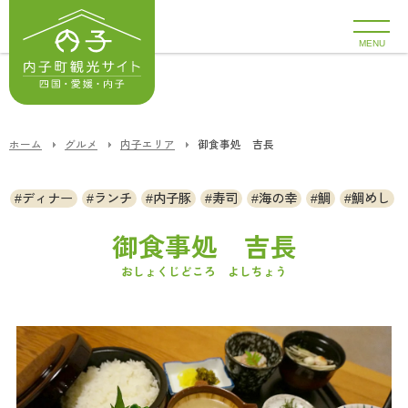
MENU
ホーム
グルメ
内子エリア
御食事処 吉長
ディナー
ランチ
内子豚
寿司
海の幸
鯛
鯛めし
御食事処 吉長
おしょくじどころ よしちょう