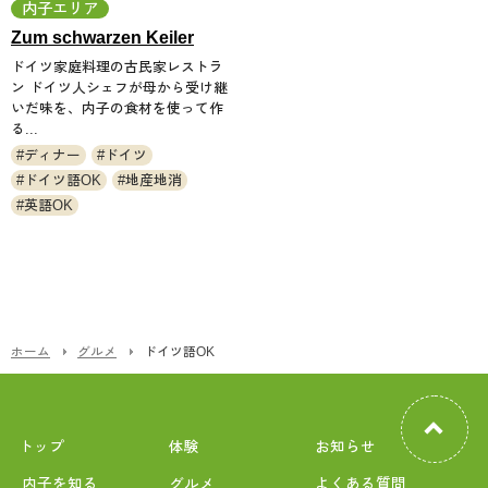
内子エリア
Zum schwarzen Keiler
ドイツ家庭料理の古民家レストラ
ン ドイツ人シェフが母から受け継
いだ味を、内子の食材を使って作
る...
ディナー
ドイツ
ドイツ語OK
地産地消
英語OK
ホーム
グルメ
ドイツ語OK
トップ
体験
お知らせ
内子を知る
グルメ
よくある質問