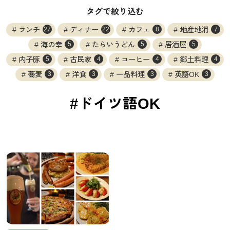
タグで絞り込む
ランチ
ディナー
カフェ
地産地消
27
22
8
7
海の幸
たらいうどん
居酒屋
5
5
5
内子豚
古民家
コーヒー
郷土料理
5
4
4
4
蕎麦
洋食
一品料理
英語OK
3
3
3
3
#ドイツ語OK