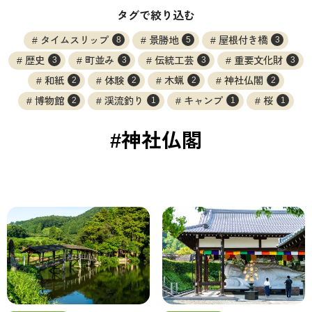
タグで絞り込む
タイムスリップ
景勝地
屋根付き橋
8
5
3
歴史
町並み
伝統工芸
重要文化財
3
3
3
3
和紙
体験
木蝋
神社仏閣
2
2
2
2
博物館
渓流釣り
キャンプ
桜
2
1
1
1
#神社仏閣