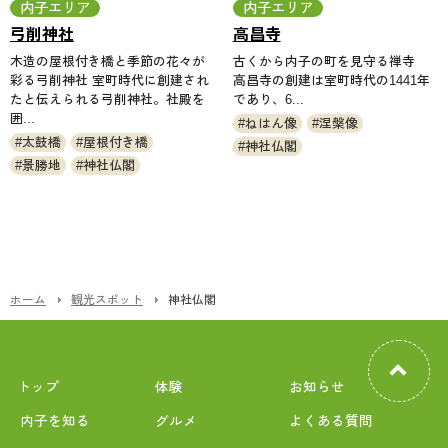
内子エリア
内子エリア
弓削神社
高昌寺
木造の屋根付き橋と季節の花々が
古くから内子の町を見守る禅寺
彩る弓削神社 室町時代に創建され
高昌寺の創建は室町時代の1441年
たと伝えられる弓削神社。社殿を
であり、6...
囲...
ねはん像
涅槃像
太鼓橋
屋根付き橋
神社仏閣
景勝地
神社仏閣
ホーム
観光スポット
神社仏閣
トップ
体験
お知らせ
内子を知る
グルメ
よくある質問