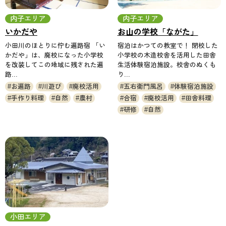
内子エリア
内子エリア
いかだや
お山の学校「ながた」
小田川のほとりに佇む遍路宿 「い
宿泊はかつての教室で！ 閉校した
かだや」は、廃校になった小学校
小学校の木造校舎を活用した田舎
を改装してこの地域に残された遍
生活体験宿泊施設。校舎のぬくも
路...
り...
お遍路
川遊び
廃校活用
五右衛門風呂
体験宿泊施設
手作り料理
自然
農村
合宿
廃校活用
田舎料理
研修
自然
小田エリア