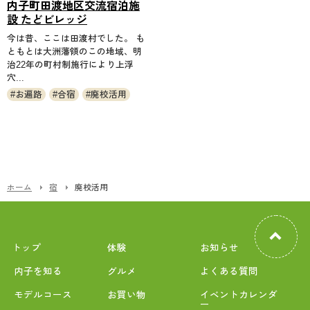
内子町田渡地区交流宿泊施
設 たどビレッジ
今は昔、ここは田渡村でした。 も
ともとは大洲藩領のこの地域、明
治22年の町村制施行により上浮
穴...
お遍路
合宿
廃校活用
ホーム
宿
廃校活用
トップ
体験
お知らせ
内子を知る
グルメ
よくある質問
モデルコース
お買い物
イベントカレンダ
ー