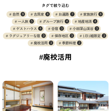
タグで絞り込む
自然
古民家
お遍路
家族旅行
9
8
7
6
一人旅
グループ旅行
地産地消
5
4
4
ゲストハウス
合宿
小田深山渓谷
4
3
3
ラグジュアリーな宿
保存地区
1日1組限定
3
3
3
廃校活用
季節料理
3
2
#廃校活用