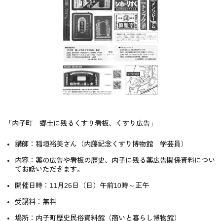
「内子町 郷土に残るくすり看板、くすり広告」
講師：稲垣裕美さん（内藤記念くすり博物館 学芸員）
内容：薬の広告や看板の歴史、内子に残る薬広告関係資料につい
てお話いただきます。
開催日時：
11
月
26
日（日）午前
10
時
～
正午
受講料：無料
場所：内子町歴史民俗資料館（商いと暮らし博物館）