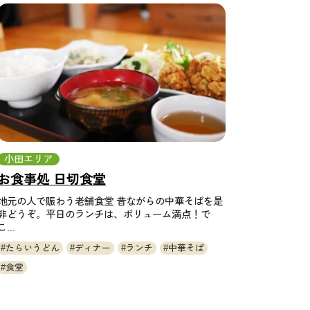
小田エリア
お食事処 日切食堂
地元の人で賑わう老舗食堂 昔ながらの中華そばを是
非どうぞ。平日のランチは、ボリューム満点！で
こ...
たらいうどん
ディナー
ランチ
中華そば
食堂