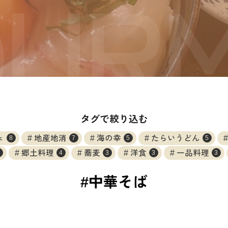
タグで絞り込む
ェ
地産地消
海の幸
たらいうどん
8
7
5
5
郷土料理
蕎麦
洋食
一品料理
4
3
3
3
#中華そば