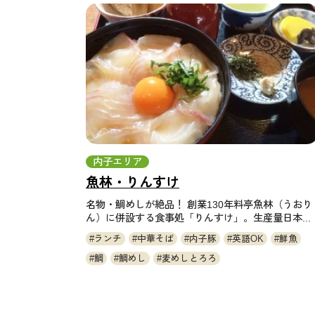
内子エリア
魚林・りんすけ
名物・鯛めしが絶品！ 創業130年料亭魚林（うおり
ん）に併設する食事処「りんすけ」。生産量日本...
ランチ
中華そば
内子豚
英語OK
鮮魚
鯛
鯛めし
麦めしとろろ