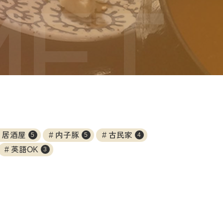
居酒屋
内子豚
古民家
5
5
4
英語OK
3