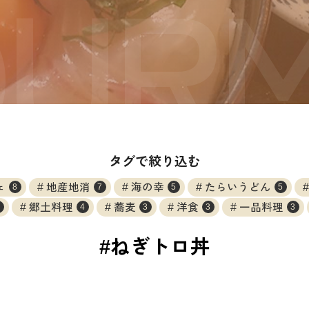
タグで絞り込む
ェ
地産地消
海の幸
たらいうどん
8
7
5
5
郷土料理
蕎麦
洋食
一品料理
4
3
3
3
#ねぎトロ丼