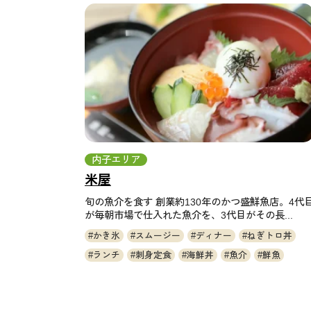
内子エリア
米屋
旬の魚介を食す 創業約130年のかつ盛鮮魚店。4代
が毎朝市場で仕入れた魚介を、3代目がその長...
かき氷
スムージー
ディナー
ねぎトロ丼
ランチ
刺身定食
海鮮丼
魚介
鮮魚