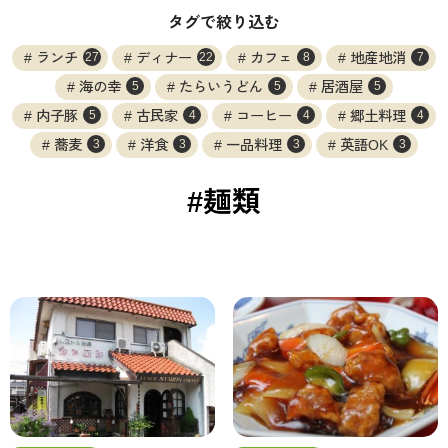
タグで絞り込む
ランチ
ディナー
カフェ
地産地消
27
22
8
7
海の幸
たらいうどん
居酒屋
5
5
5
内子豚
古民家
コーヒー
郷土料理
5
4
4
4
蕎麦
洋食
一品料理
英語OK
3
3
3
3
#麺類