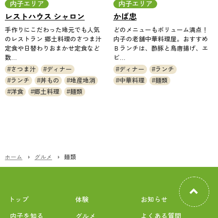
内子エリア
内子エリア
レストハウス シャロン
かば忠
手作りにこだわった地元でも人気
どのメニューもボリューム満点！
のレストラン 郷土料理のさつま汁
内子の老舗中華料理屋。おすすめ
定食や日替わりおまかせ定食など
Ｂランチは、酢豚と鳥唐揚げ、エ
数...
ビ...
さつま汁
ディナー
ディナー
ランチ
ランチ
丼もの
地産地消
中華料理
麺類
洋食
郷土料理
麺類
ホーム
グルメ
麺類
トップ
体験
お知らせ
内子を知る
グルメ
よくある質問