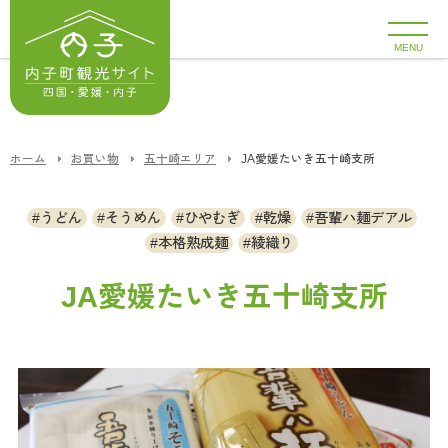
MENU
ホーム
お買い物
五十崎エリア
JA愛媛たいき五十崎支所
うどん
そうめん
ひやむぎ
乾燥
吾輩ハ麺デアル
本格熟成麺
綾織り
JA愛媛たいき五十崎支所