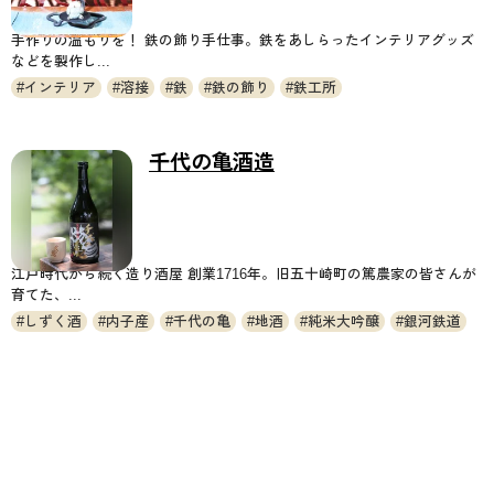
手作りの温もりを！ 鉄の飾り手仕事。鉄をあしらったインテリアグッズ
などを製作し...
インテリア
溶接
鉄
鉄の飾り
鉄工所
千代の亀酒造
江戸時代から続く造り酒屋 創業1716年。旧五十崎町の篤農家の皆さんが
育てた、...
しずく酒
内子産
千代の亀
地酒
純米大吟醸
銀河鉄道