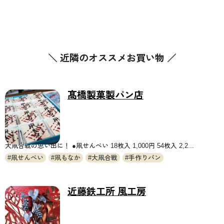
＼ 近隣のオススメお買い物 ／
髙橋製菓製パン店
大凧合戦の思い出に！ ●凧せんべい 18枚入 1,000円 54枚入 2,2...
凧せんべい
凧もなか
大凧合戦
手作りパン
近藤鉄工所 風工房