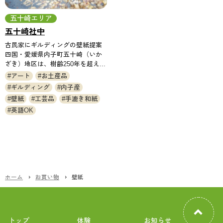
五十崎エリア
五十崎社中
古民家にギルディングの壁紙提案
四国・愛媛県内子町五十崎（いか
ざき）地区は、樹齢250年を超え...
アート
お土産品
ギルディング
内子産
壁紙
工芸品
手漉き和紙
英語OK
ホーム
お買い物
壁紙
トップ
体験
お知らせ