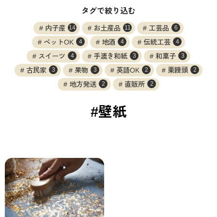
タグで絞り込む
内子産
お土産品
工芸品
14
11
6
ペットOK
地酒
伝統工芸
4
4
4
スイーツ
手漉き和紙
和菓子
4
3
3
古民家
果物
英語OK
栗饅頭
3
3
2
2
地方発送
直販所
2
2
#壁紙