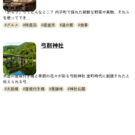
「からり」ってどんなとこ？ 内子町で採れた新鮮な野菜や果物、それら
を使ってでき...
グルメ
特産品
産直市
道の駅
食事
弓削神社
木造の屋根付き橋と季節の花々が彩る弓削神社 室町時代に創建されたと
伝えられる弓...
太鼓橋
屋根付き橋
景勝地
神社仏閣