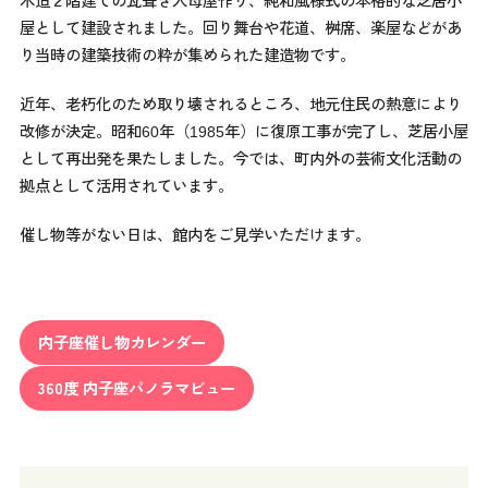
木造２階建ての瓦葺き入母屋作り、純和風様式の本格的な芝居小
屋として建設されました。回り舞台や花道、桝席、楽屋などがあ
り当時の建築技術の粋が集められた建造物です。
近年、老朽化のため取り壊されるところ、地元住民の熱意により
改修が決定。昭和60年（1985年）に復原工事が完了し、芝居小屋
として再出発を果たしました。今では、町内外の芸術文化活動の
拠点として活用されています。
催し物等がない日は、館内をご見学いただけます。
内子座催し物カレンダー
360度 内子座パノラマビュー