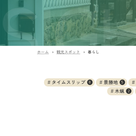
ホーム
観光スポット
暮らし
タイムスリップ
景勝地
8
5
木蝋
2