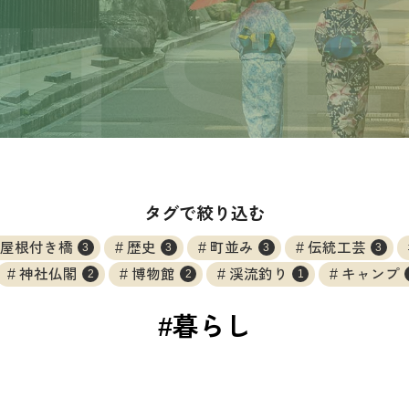
タグで絞り込む
屋根付き橋
歴史
町並み
伝統工芸
3
3
3
3
神社仏閣
博物館
渓流釣り
キャンプ
2
2
1
#暮らし