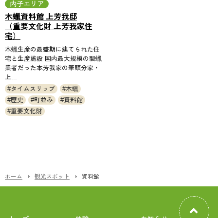
内子エリア
木蠟資料館 上芳我邸
（重要文化財 上芳我家住
宅）
木蠟生産の最盛期に建てられた住
宅と生産施設 国内最大規模の製蠟
業者だった本芳我家の筆頭分家・
上...
タイムスリップ
木蠟
歴史
町並み
資料館
重要文化財
ホーム
観光スポット
資料館