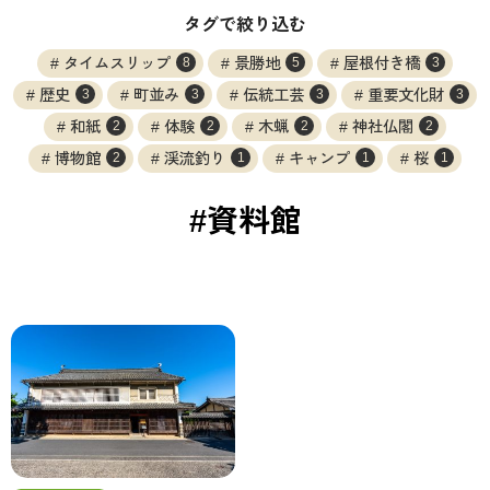
タグで絞り込む
タイムスリップ
景勝地
屋根付き橋
8
5
3
歴史
町並み
伝統工芸
重要文化財
3
3
3
3
和紙
体験
木蝋
神社仏閣
2
2
2
2
博物館
渓流釣り
キャンプ
桜
2
1
1
1
#資料館