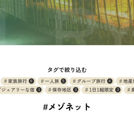
タグで絞り込む
家族旅行
一人旅
グループ旅行
地産
6
5
4
グジュアリーな宿
保存地区
1日1組限定
3
3
3
#メゾネット