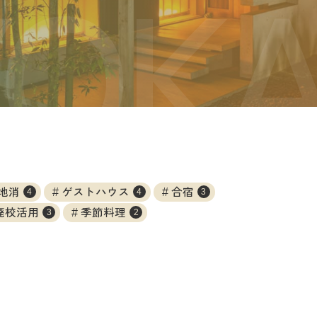
地消
ゲストハウス
合宿
4
4
3
廃校活用
季節料理
3
2