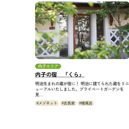
内子エリア
内子の宿 『くら』
明治生まれの蔵が宿に！ 明治に建てられた蔵をリニ
ューアルいたしました。プライベートガーデンを
見...
メゾネット
古民家
檜風呂