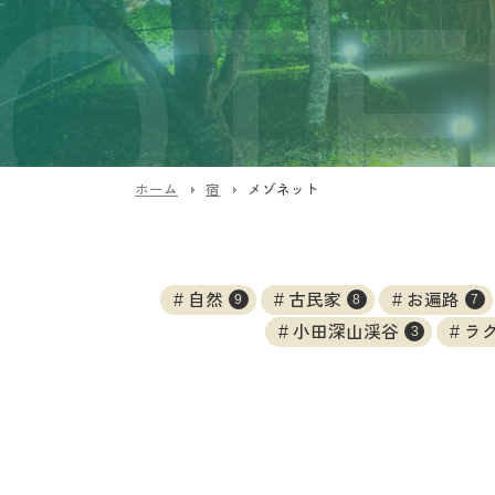
ホーム
宿
メゾネット
自然
古民家
お遍路
9
8
7
小田深山渓谷
ラ
3