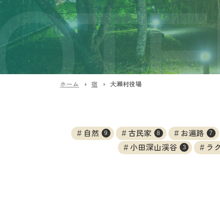
ホーム
宿
大瀬村役場
自然
古民家
お遍路
9
8
7
小田深山渓谷
ラ
3