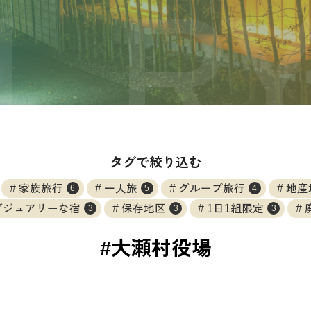
タグで絞り込む
家族旅行
一人旅
グループ旅行
地産
6
5
4
グジュアリーな宿
保存地区
1日1組限定
3
3
3
#大瀬村役場