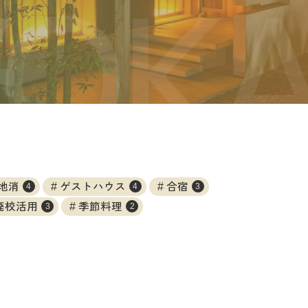
地消
ゲストハウス
合宿
4
4
3
廃校活用
季節料理
3
2