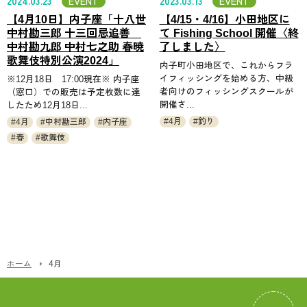
2024.03.23
EVENT
2023.03.13
EVENT
【4月10日】内子座「十八世
【4/15・4/16】小田地区に
中村勘三郎 十三回忌追善
て Fishing School 開催〈終
中村勘九郎 中村七之助 春暁
了しました〉
歌舞伎特別公演2024」
内子町小田地区で、これからフラ
イフィッシングを始める方、中級
※12月18日 17:00現在※ 内子座
者向けのフィッシングスクールが
（窓口）での販売は予定枚数に達
開催さ...
したため12月18日...
4月
釣り
4月
中村勘三郎
内子座
春
歌舞伎
ホーム
4月